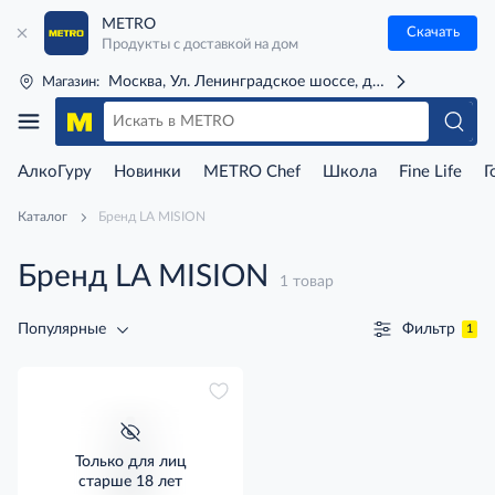
METRO
Скачать
Продукты с доставкой на дом
Москва, Ул. Ленинградское шоссе, д. 71Г (м. Речной 
Магазин:
АлкоГуру
Новинки
METRO Chef
Школа
Fine Life
Г
Каталог
Бренд LA MISION
Бренд LA MISION
1 товар
Фильтр
Популярные
1
Только для лиц
старше 18 лет