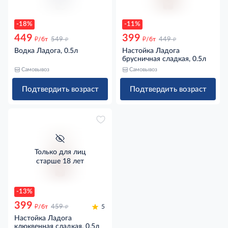
-18%
-11%
449
399
д
д
д
д
/бт
549
/бт
449
Водка Ладога, 0.5л
Настойка Ладога
брусничная сладкая, 0.5л
Самовывоз
Самовывоз
Подтвердить возраст
Подтвердить возраст
Только для лиц
старше 18 лет
-13%
399
д
д
/бт
459
5
Настойка Ладога
клюквенная сладкая, 0.5л