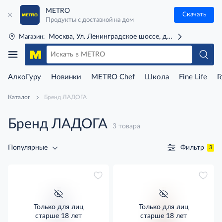
METRO
Скачать
Продукты с доставкой на дом
Москва, Ул. Ленинградское шоссе, д. 71Г (м. Речной 
Магазин:
АлкоГуру
Новинки
METRO Chef
Школа
Fine Life
Г
Каталог
Бренд ЛАДОГА
Бренд ЛАДОГА
3 товара
Фильтр
Популярные
3
Только для лиц
Только для лиц
старше 18 лет
старше 18 лет