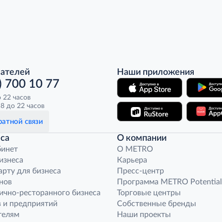
пателей
Наши приложения
) 700 10 77
о 22 часов
8 до 22 часов
атной связи
са
О компании
бинет
O METRO
бизнеса
Карьера
арту для бизнеса
Пресс-центр
нов
Программа METRO Potential
ично-ресторанного бизнеса
Торговые центры
 и предприятий
Собственные бренды
телям
Наши проекты