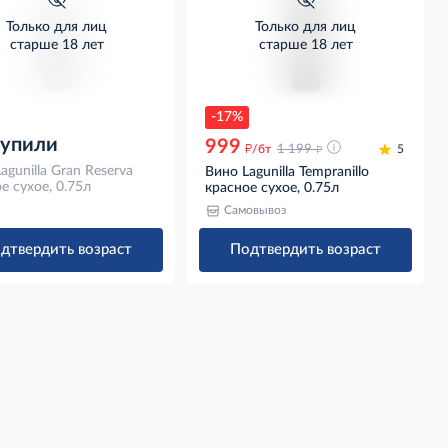
Только для лиц
Только для лиц
старше 18 лет
старше 18 лет
-17%
купили
999
д
д
/бт
1 199
5
agunilla Gran Reserva
Вино Lagunilla Tempranillo
е сухое, 0.75л
красное сухое, 0.75л
Самовывоз
дтвердить возраст
Подтвердить возраст