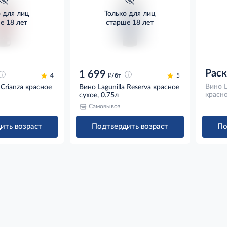
о для лиц
Только для лиц
е 18 лет
старше 18 лет
Рас
1 699
д
4
/бт
5
Вино L
 Crianza красное
Вино Lagunilla Reserva красное
красно
сухое, 0.75л
Самовывоз
ить возраст
Подтвердить возраст
По