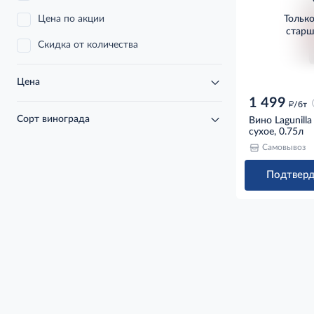
Цена по акции
Тольк
старш
Скидка от количества
Цена
1 499
д
/бт
Сорт винограда
Вино Lagunilla
сухое, 0.75л
Самовывоз
Подтверд