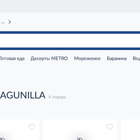
 вокзал)
Готовая еда
Десерты METRO
Мороженое
Баранина
Во
LAGUNILLA
4 товара