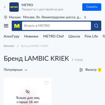
METRO
Скачать
Продукты с доставкой на дом
Москва, Ул. Ленинградское шоссе, д. 71Г (м. Речной 
Магазин:
АлкоГуру
Новинки
METRO Chef
Школа
Fine Life
Г
Каталог
Бренд LAMBIC KRIEK
Бренд LAMBIC KRIEK
1 товар
Фильтр
Популярные
1
Только для лиц
старше 18 лет