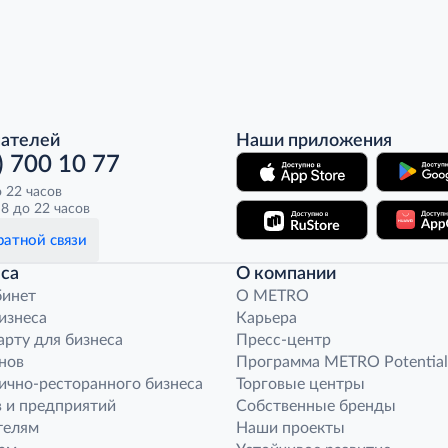
пателей
Наши приложения
) 700 10 77
о 22 часов
8 до 22 часов
атной связи
са
О компании
бинет
O METRO
бизнеса
Карьера
арту для бизнеса
Пресс-центр
нов
Программа METRO Potential
ично-ресторанного бизнеса
Торговые центры
 и предприятий
Собственные бренды
телям
Наши проекты