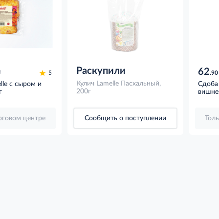
Раскупили
62
5
.90
Кулич Lamelle Пасхальный,
le с сыром и
Сдоба 
200г
г
вишне
орговом центре
Сообщить о поступлении
Толь