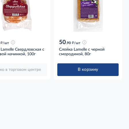
50
д
д
/шт
.90
/шт
Lamelle Свердловская с
Слойка Lamelle с черной
вой начинкой, 100г
смородиной, 80г
В корзину
ко в торговом центре