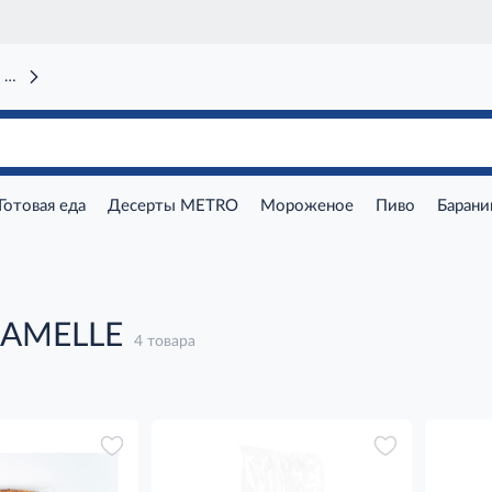
 вокзал)
Готовая еда
Десерты METRO
Мороженое
Пиво
Барани
LAMELLE
4 товара