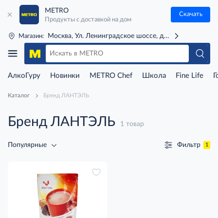
METRO
Скачать
Продукты с доставкой на дом
Москва, Ул. Ленинградское шоссе, д. 71Г (м. Речной 
Магазин:
АлкоГуру
Новинки
METRO Chef
Школа
Fine Life
Г
Каталог
Бренд ЛАНТЭЛЬ
Бренд ЛАНТЭЛЬ
1 товар
Фильтр
Популярные
1