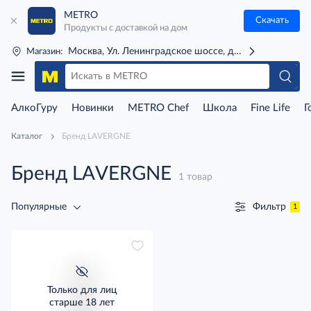
METRO
Скачать
Продукты с доставкой на дом
Москва, Ул. Ленинградское шоссе, д. 71Г (м. Речной 
Магазин:
АлкоГуру
Новинки
METRO Chef
Школа
Fine Life
Г
Каталог
Бренд LAVERGNE
Бренд LAVERGNE
1 товар
Фильтр
Популярные
1
Только для лиц
старше 18 лет