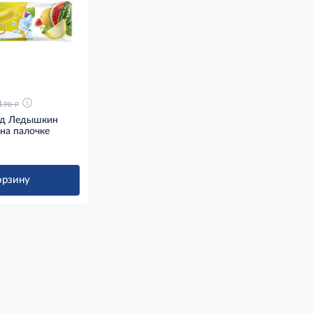
д
8
.90
ед Ледышкин
на палочке
орзину