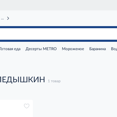
 вокзал)
Готовая еда
Десерты METRO
Мороженое
Баранина
Во
 ЛЕДЫШКИН
1 товар