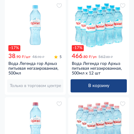
-17%
-17%
38
466
д
д
д
д
.90
/шт
46
5
.80
/уп
562
.90
.80
Вода Легенда гор Архыз
Вода Легенда гор Архыз
питьевая негазированная,
питьевая негазированная,
500мл
500мл x 12 шт
В корзину
Только в торговом центре