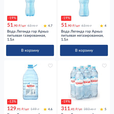
-19%
-19%
51
51
д
д
д
д
.90
/шт
63
4.7
.90
/шт
63
4
.90
.90
Вода Легенда гор Архыз
Вода Легенда гор Архыз
питьевая газированная,
питьевая негазированная,
1.5л
1.5л
В корзину
В корзину
-13%
-19%
129
311
д
д
д
д
.91
/шт
149
4.6
.41
/уп
383
5
.40