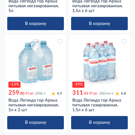
Вода Легенда гор Архыз
Вода Легенда гор Архыз
питьевая негазированная,
питьевая негазированная,
5л
1.5л x 6 шт
В корзину
В корзину
-13%
-19%
259
311
д
д
д
д
.80
/уп
298
4.9
.41
/уп
383
4.8
.40
Вода Легенда гор Архыз
Вода Легенда гор Архыз
питьевая негазированная,
питьевая газированная,
5л x 2 шт
1.5л x 6 шт
В корзину
В корзину