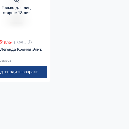
Только для лиц
старше 18 лет
9
д
д
/бт
1 699
 Легенда Кремля Элит,
овывоз
дтвердить возраст