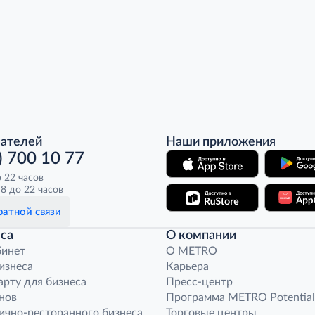
пателей
Наши приложения
) 700 10 77
о 22 часов
8 до 22 часов
атной связи
са
О компании
бинет
O METRO
бизнеса
Карьера
арту для бизнеса
Пресс-центр
нов
Программа METRO Potential
ично-ресторанного бизнеса
Торговые центры