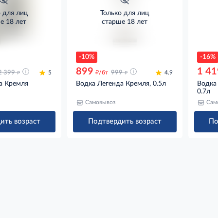
о для лиц
Только для лиц
е 18 лет
старше 18 лет
-10%
-16%
899
1 41
д
д
д
2 399
5
/бт
999
4.9
а Кремля
Водка Легенда Кремля, 0.5л
Водка
0.7л
Самовывоз
Сам
ить возраст
Подтвердить возраст
По