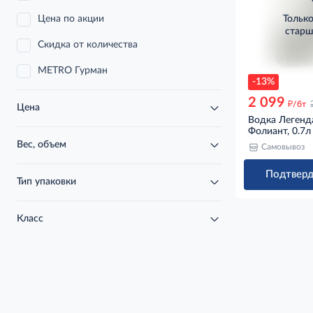
Цена по акции
Тольк
старш
Скидка от количества
METRO Гурман
-13%
2 099
д
/бт
Цена
Водка Легенд
Фолиант, 0.7л
Вес, объем
Самовывоз
Подтверд
Тип упаковки
Класс