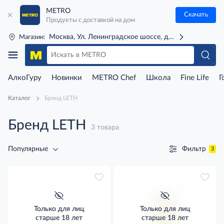
METRO
Скачать
Продукты с доставкой на дом
Москва, Ул. Ленинградское шоссе, д. 71Г (м. Речной 
Магазин:
АлкоГуру
Новинки
METRO Chef
Школа
Fine Life
Г
Каталог
Бренд LETH
Бренд LETH
3 товара
Фильтр
Популярные
3
Только для лиц
Только для лиц
старше 18 лет
старше 18 лет