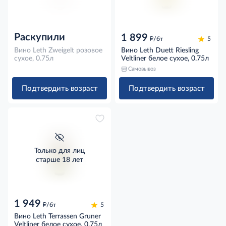
Раскупили
1 899
д
/бт
5
Вино Leth Zweigelt розовое
Вино Leth Duett Riesling
сухое, 0.75л
Veltliner белое сухое, 0.75л
Самовывоз
Подтвердить возраст
Подтвердить возраст
Только для лиц
старше 18 лет
1 949
д
/бт
5
Вино Leth Terrassen Gruner
Veltliner белое сухое, 0.75л