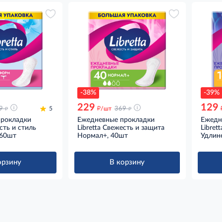
-38%
-39%
229
129
д
д
д
9
5
/шт
369
прокладки
Ежедневные прокладки
Ежедн
сть и стиль
Libretta Свежесть и защита
Libret
 60шт
Нормал+, 40шт
Удлин
орзину
В корзину