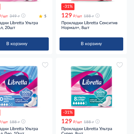
-31%
129
д
д
д
д
/шт
349
5
/шт
188
дки Libretta Ультра
Прокладки Libretta Сенситив
л, 20шт
Нормал+, 8шт
В корзину
В корзину
-31%
129
д
д
д
д
/шт
188
/шт
188
дки Libretta Ультра
Прокладки Libretta Ультра
л Део, 10шт
Супер, 8шт