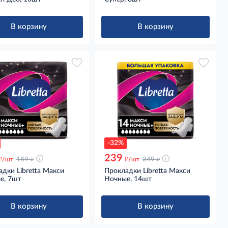
В корзину
В корзину
-32%
239
д
д
д
д
/шт
189
/шт
349
дки Libretta Макси
Прокладки Libretta Макси
е, 7шт
Ночные, 14шт
В корзину
В корзину