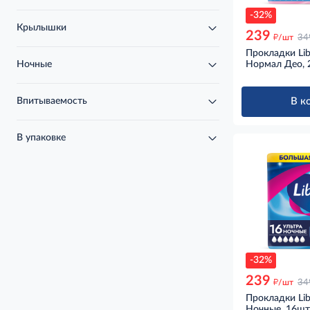
-32%
Крылышки
239
д
/шт
34
Прокладки Lib
Ночные
Нормал Део, 
Впитываемость
В к
В упаковке
-32%
239
д
/шт
34
Прокладки Lib
Ночные, 16шт