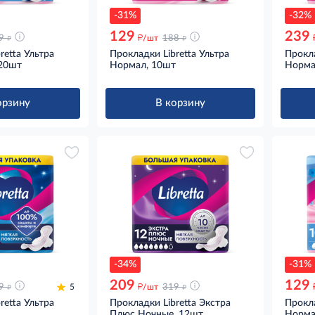
-31%
-32%
129
239
д
д
д
9
/шт
188
retta Ультра
Прокладки Libretta Ультра
Прокла
20шт
Нормал, 10шт
Норма
орзину
В корзину
-34%
-31%
209
129
д
д
д
9
5
/шт
319
retta Ультра
Прокладки Libretta Экстра
Прокла
Плюс Ночные, 12шт
Норма