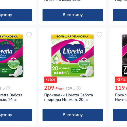
орзину
В корзину
-36%
-37%
209
119
д
д
д
9
/шт
329
retta Забота
Прокладки Libretta Забота
Прокла
ные, 14шт
природы Нормал, 20шт
Ночны
орзину
В корзину