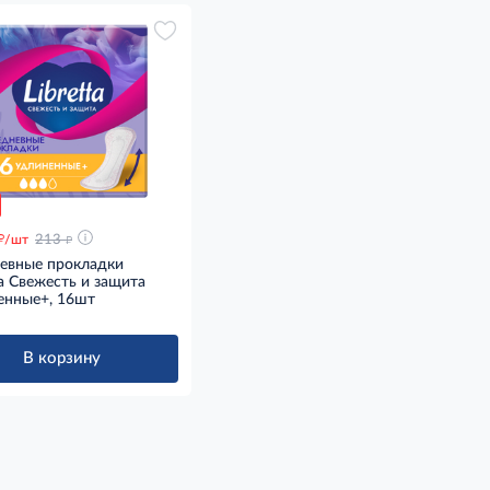
д
д
/шт
213
евные прокладки
ta Свежесть и защита
енные+, 16шт
В корзину