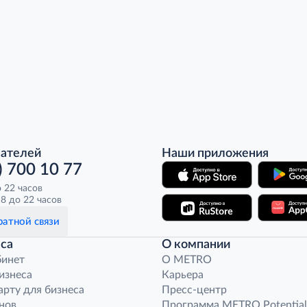
пателей
Наши приложения
) 700 10 77
о 22 часов
8 до 22 часов
атной связи
са
О компании
бинет
O METRO
бизнеса
Карьера
арту для бизнеса
Пресс-центр
нов
Программа METRO Potential