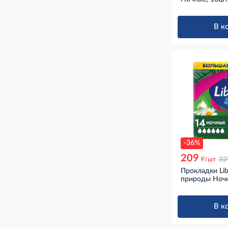
В к
-36%
209
д
/шт
32
Прокладки Lib
природы Ноч
В к