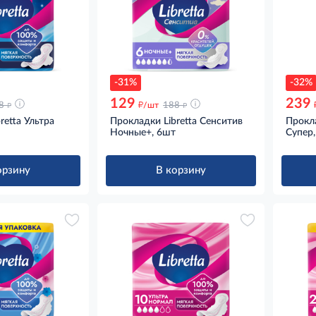
-31%
-32%
129
239
д
д
д
8
/шт
188
retta Ультра
Прокладки Libretta Сенситив
Прокла
Ночные+, 6шт
Супер
орзину
В корзину