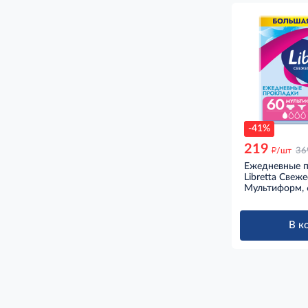
-41%
219
д
/шт
36
Ежедневные 
Libretta Свеже
Мультиформ,
В к