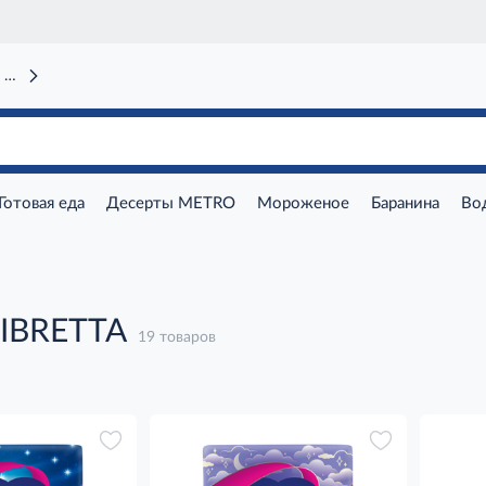
 вокзал)
Готовая еда
Десерты METRO
Мороженое
Баранина
Во
LIBRETTA
19 товаров