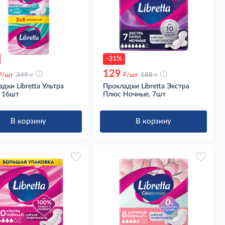
-31%
129
д
д
д
д
/шт
349
/шт
188
дки Libretta Ультра
Прокладки Libretta Экстра
, 16шт
Плюс Ночные, 7шт
В корзину
В корзину