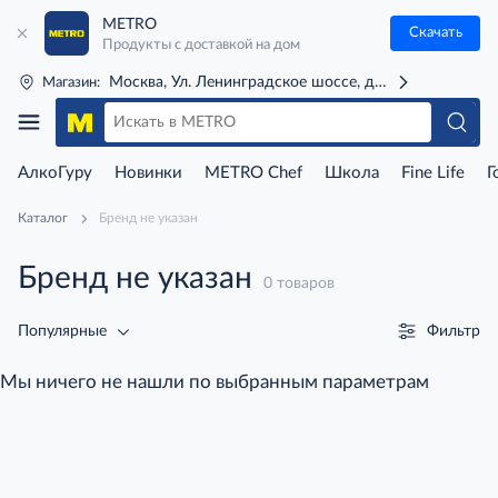
METRO
Скачать
Продукты с доставкой на дом
Москва, Ул. Ленинградское шоссе, д. 71Г (м. Речной 
Магазин:
АлкоГуру
Новинки
METRO Chef
Школа
Fine Life
Г
Каталог
Бренд не указан
Бренд не указан
0 товаров
Фильтр
Популярные
Мы ничего не нашли по выбранным параметрам