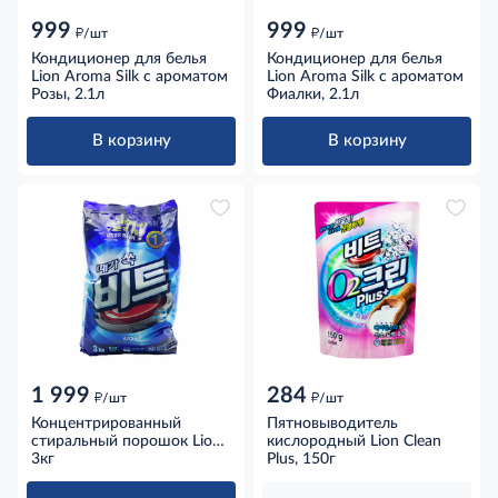
999
999
д
д
/шт
/шт
Кондиционер для белья
Кондиционер для белья
Lion Aroma Silk с ароматом
Lion Aroma Silk с ароматом
Розы, 2.1л
Фиалки, 2.1л
В корзину
В корзину
1 999
284
д
д
/шт
/шт
Концентрированный
Пятновыводитель
стиральный порошок Lion
кислородный Lion Clean
Beat для ручной и
3кг
Plus, 150г
автоматической стирки,
3кг