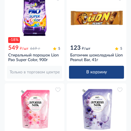
-18%
549
123
д
д
д
/шт
669
5
/шт
5
Стиральный порошок Lion
Батончик шоколадный Lion
Pao Super Color, 900г
Peanut Bar, 41г
В корзину
Только в торговом центре