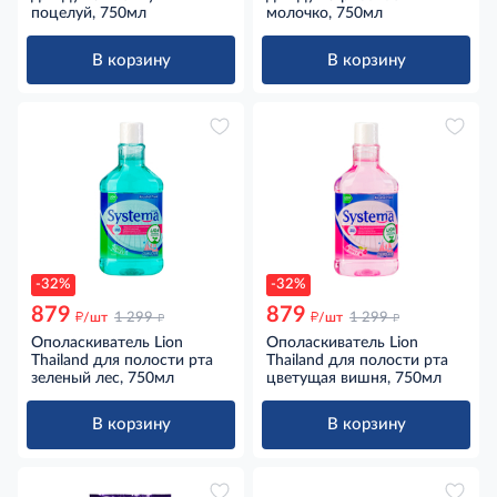
поцелуй, 750мл
молочко, 750мл
В корзину
В корзину
-32%
-32%
879
879
д
д
д
д
/шт
1 299
/шт
1 299
Ополаскиватель Lion
Ополаскиватель Lion
Thailand для полости рта
Thailand для полости рта
зеленый лес, 750мл
цветущая вишня, 750мл
В корзину
В корзину