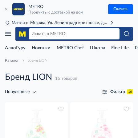
METRO
Скачать
Продукты с доставкой на дом
Москва, Ул. Ленинградское шоссе, д. 71Г (м. Речной 
Магазин:
АлкоГуру
Новинки
METRO Chef
Школа
Fine Life
Г
Каталог
Бренд LION
Бренд LION
16 товаров
Фильтр
Популярные
16