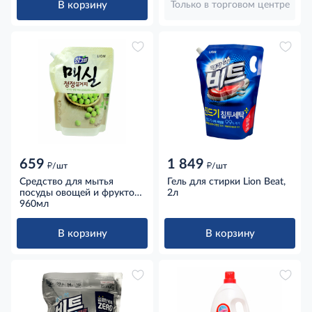
В корзину
Только в торговом центре
659
1 849
д
д
/шт
/шт
Средство для мытья
Гель для стирки Lion Beat,
посуды овощей и фруктов
2л
Lion Японский абрикос,
960мл
960мл
В корзину
В корзину