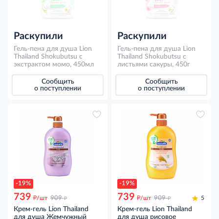
Раскупили
Раскупили
Гель-пена для душа Lion
Гель-пена для душа Lion
Thailand Shokubutsu с
Thailand Shokubutsu с
экстрактом момо, 450мл
листьями сакуры, 450г
Сообщить
Сообщить
о поступлении
о поступлении
-19%
-19%
739
739
д
д
д
д
/шт
909
/шт
909
5
Крем-гель Lion Thailand
Крем-гель Lion Thailand
для душа Жемчужный
для душа рисовое