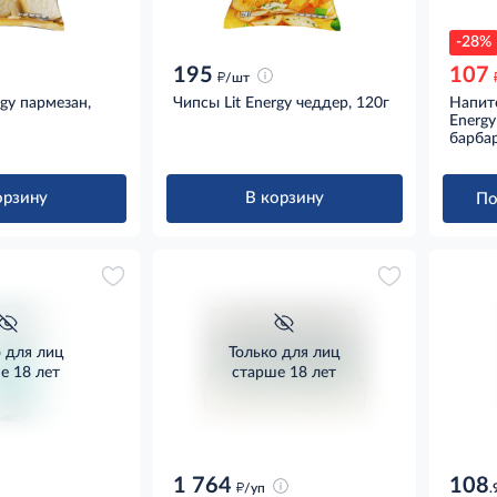
-28%
195
107
д
/шт
rgy пармезан,
Чипсы Lit Energy чеддер, 120г
Напито
Energy
барба
орзину
В корзину
По
о для лиц
Только для лиц
е 18 лет
старше 18 лет
1 764
108
д
/уп
.