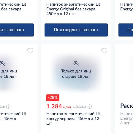
етический Lit
Напиток энергетический Lit
Напито
l без сахара,
Energy Original без сахара,
Energy
450мл x 12 шт
ить возраст
Подтвердить возраст
По
о для лиц
Только для лиц
е 18 лет
старше 18 лет
-28%
Рас
1 284
д
д
д
9
/уп
1 788
Напито
етический Lit
Напиток энергетический Lit
Energy
а, 450мл
Energy черника, 450мл x 12
6 шт
шт