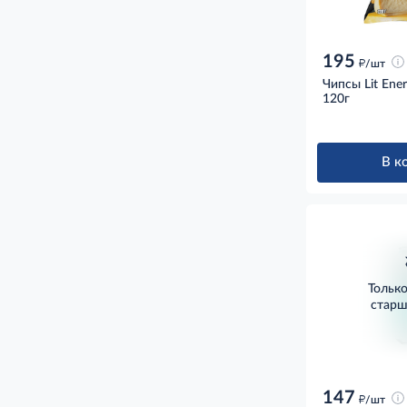
195
д
/шт
Чипсы Lit Ene
120г
В к
Тольк
старш
147
д
/шт