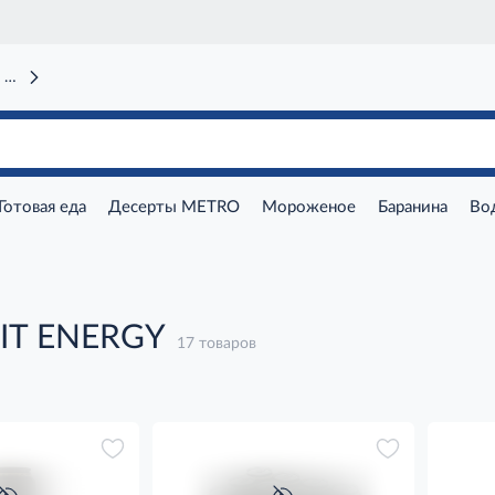
 вокзал)
Готовая еда
Десерты METRO
Мороженое
Баранина
Во
LIT ENERGY
17 товаров