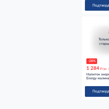
Подтверд
Тольк
старш
-28%
1 284
д
/уп
Напиток энерг
Energy малина
Подтверд