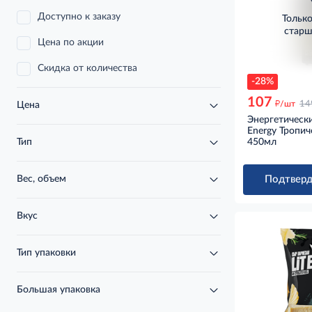
Доступно к заказу
Тольк
старш
Цена по акции
Скидка от количества
-28%
107
д
/шт
14
Цена
Энергетически
Energy Тропич
450мл
Тип
Вес, объем
Подтверд
Вкус
Тип упаковки
Большая упаковка