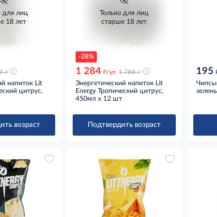
о для лиц
Только для лиц
е 18 лет
старше 18 лет
-28%
1 284
195
д
д
д
9
/уп
1 788
й напиток Lit
Энергетический напиток Lit
Чипсы 
еский цитрус,
Energy Тропический цитрус,
зелень
450мл x 12 шт
ить возраст
Подтвердить возраст