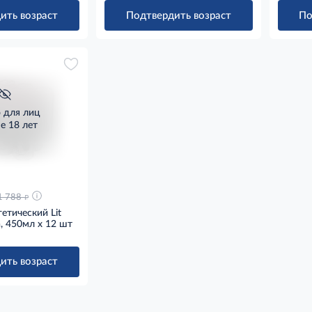
ить возраст
Подтвердить возраст
По
о для лиц
е 18 лет
д
1 788
етический Lit
, 450мл x 12 шт
ить возраст