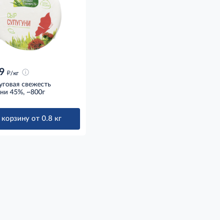
9
д
/кг
уговая свежесть
ни 45%, ~800г
 корзину от 0.8 кг