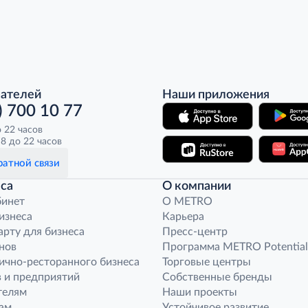
пателей
Наши приложения
) 700 10 77
о 22 часов
8 до 22 часов
атной связи
са
О компании
бинет
O METRO
бизнеса
Карьера
арту для бизнеса
Пресс-центр
нов
Программа METRO Potential
ично-ресторанного бизнеса
Торговые центры
 и предприятий
Собственные бренды
телям
Наши проекты
ам
Устойчивое развитие