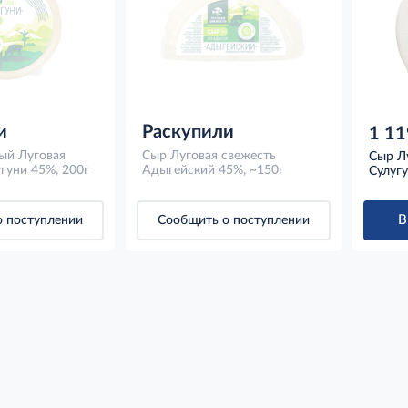
и
Раскупили
1 11
ый Луговая
Сыр Луговая свежесть
Сыр Л
гуни 45%, 200г
Адыгейский 45%, ~150г
Сулугу
В
 поступлении
Сообщить о поступлении