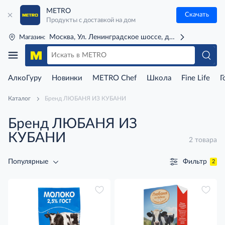
METRO
Скачать
Продукты с доставкой на дом
Москва, Ул. Ленинградское шоссе, д. 71Г (м. Речной 
Магазин:
АлкоГуру
Новинки
METRO Chef
Школа
Fine Life
Г
Каталог
Бренд ЛЮБАНЯ ИЗ КУБАНИ
Бренд ЛЮБАНЯ ИЗ
КУБАНИ
2 товара
Фильтр
Популярные
2