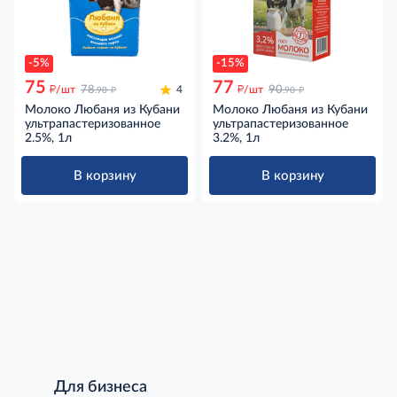
-5%
-15%
75
77
д
д
д
д
/шт
78
4
/шт
90
.90
.90
Молоко Любаня из Кубани
Молоко Любаня из Кубани
ультрапастеризованное
ультрапастеризованное
2.5%, 1л
3.2%, 1л
В корзину
В корзину
Для бизнеса