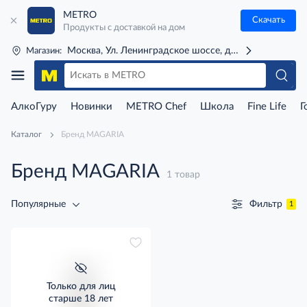
METRO
Скачать
Продукты с доставкой на дом
Москва, Ул. Ленинградское шоссе, д. 71Г (м. Речной 
Магазин:
АлкоГуру
Новинки
METRO Chef
Школа
Fine Life
Г
Каталог
Бренд MAGARIA
Бренд MAGARIA
1 товар
Фильтр
Популярные
1
Только для лиц
старше 18 лет