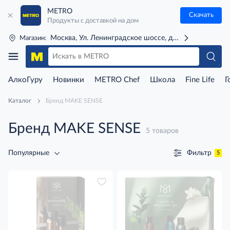
METRO
Скачать
Продукты с доставкой на дом
Москва, Ул. Ленинградское шоссе, д. 71Г (м. Речной 
Магазин:
АлкоГуру
Новинки
METRO Chef
Школа
Fine Life
Г
Каталог
Бренд MAKE SENSE
Бренд MAKE SENSE
5 товаров
Фильтр
Популярные
5