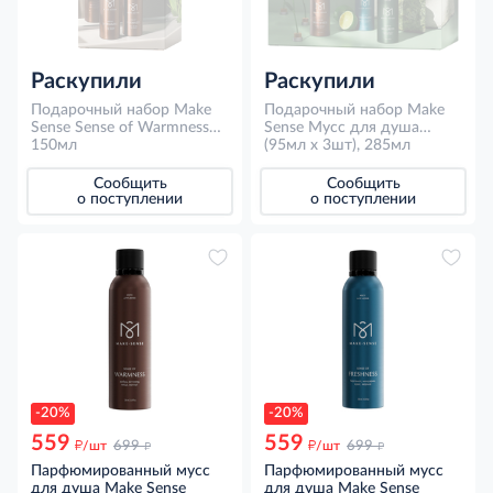
Раскупили
Раскупили
Подарочный набор Make
Подарочный набор Make
Sense Sense of Warmness
Sense Мусс для душа
Мусс для душа 200мл и
150мл
Sense of Warmness и Sense
(95мл x 3шт), 285мл
антиперспирант 150мл
of Security и Sense of
Freshness (95мл x 3шт),
Сообщить
Сообщить
285мл
о поступлении
о поступлении
-20%
-20%
559
559
д
д
д
д
/шт
699
/шт
699
Парфюмированный мусс
Парфюмированный мусс
для душа Make Sense
для душа Make Sense