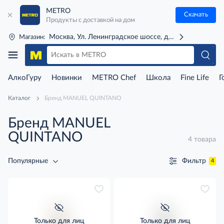
METRO
Скачать
Продукты с доставкой на дом
Москва, Ул. Ленинградское шоссе, д. 71Г (м. Речной 
Магазин:
АлкоГуру
Новинки
METRO Chef
Школа
Fine Life
Г
Каталог
Бренд MANUEL QUINTANO
Бренд MANUEL
QUINTANO
4 товара
Фильтр
Популярные
4
Только для лиц
Только для лиц