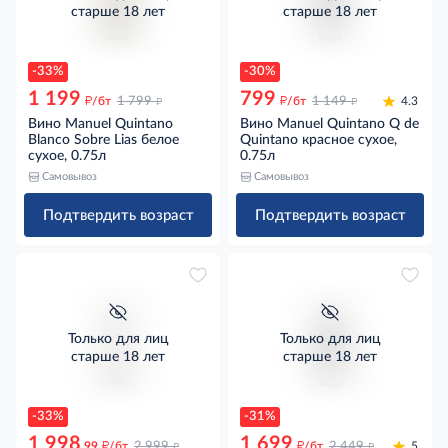
старше 18 лет
старше 18 лет
-33%
-30%
1 199
799
д
д
д
д
/бт
1 799
/бт
1 149
4.3
Вино Manuel Quintano
Вино Manuel Quintano Q de
Blanco Sobre Lias белое
Quintano красное сухое,
сухое, 0.75л
0.75л
Самовывоз
Самовывоз
Подтвердить возраст
Подтвердить возраст
Только для лиц
Только для лиц
старше 18 лет
старше 18 лет
-33%
-31%
1 998
1 699
д
д
д
д
.99
/бт
2 999
/бт
2 449
5