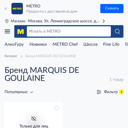
METRO
Скачать
Продукты с доставкой на дом
Москва, Ул. Ленинградское шоссе, д. 71Г (м. Речной 
Магазин:
АлкоГуру
Новинки
METRO Chef
Школа
Fine Life
Г
Каталог
Бренд MARQUIS DE GOULAINE
Бренд MARQUIS DE
GOULAINE
1 товар
Фильтр
Популярные
1
Только для лиц