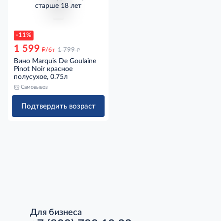
старше 18 лет
-11%
1 599
д
д
/бт
1 799
Вино Marquis De Goulaine
Pinot Noir красное
полусухое, 0.75л
Самовывоз
Подтвердить возраст
Для бизнеса