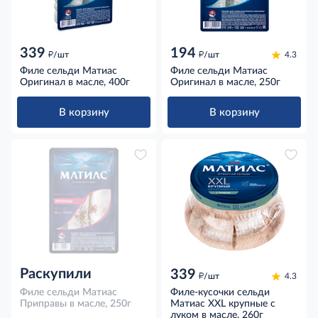
339
194
д
д
/шт
/шт
4.3
Филе сельди Матиас
Филе сельди Матиас
Оригинал в масле, 400г
Оригинал в масле, 250г
В корзину
В корзину
Раскупили
339
д
/шт
4.3
Филе сельди Матиас
Филе-кусочки сельди
Приправы в масле, 250г
Матиас XXL крупные с
луком в масле, 260г