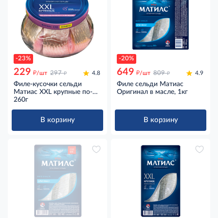
-23%
-20%
229
649
д
д
д
д
/шт
297
4.8
/шт
809
4.9
Филе-кусочки сельди
Филе сельди Матиас
Матиас XXL крупные по-
Оригинал в масле, 1кг
скандинавски с клюквой,
260г
260г
В корзину
В корзину