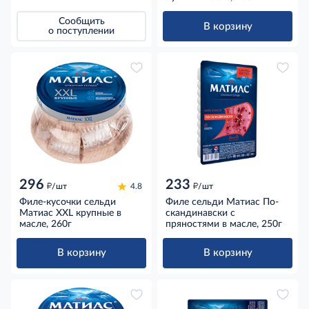
Сообщить
В корзину
о поступлении
296
233
д
д
/шт
4.8
/шт
Филе-кусочки сельди
Филе сельди Матиас По-
Матиас XXL крупные в
скандинавски с
масле, 260г
пряностями в масле, 250г
В корзину
В корзину