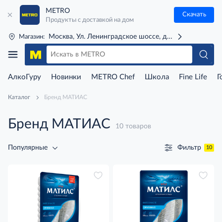
METRO
Скачать
Продукты с доставкой на дом
Москва, Ул. Ленинградское шоссе, д. 71Г (м. Речной 
Магазин:
АлкоГуру
Новинки
METRO Chef
Школа
Fine Life
Г
Каталог
Бренд МАТИАС
Бренд МАТИАС
10 товаров
Фильтр
Популярные
10