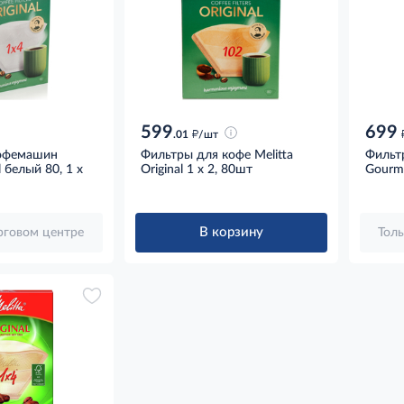
599
699
д
.01
/шт
кофемашин
Фильтры для кофе Melitta
Фильтр
l белый 80, 1 x
Original 1 х 2, 80шт
Gourme
В корзину
орговом центре
Толь