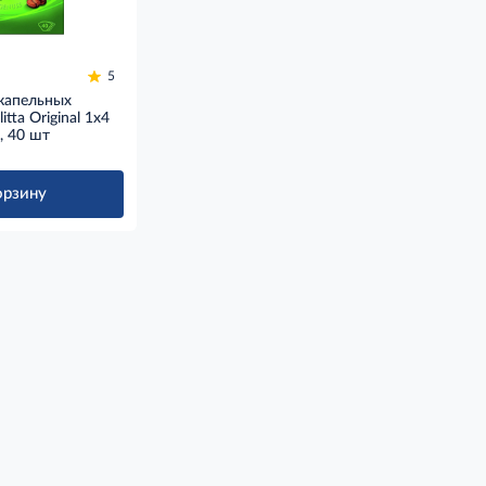
5
капельных
tta Original 1х4
, 40 шт
орзину