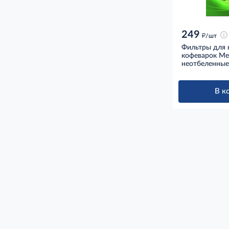
249
д
/шт
Фильтры для 
кофеварок Meli
неотбеленные
В к