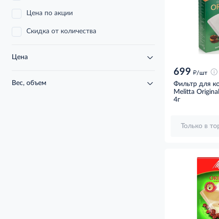
Цена по акции
Скидка от количества
Цена
699
д
/шт
Вес, объем
Фильтр для 
Melitta Origina
4г
Только в т