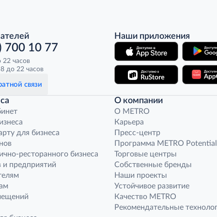
пателей
Наши приложения
) 700 10 77
о 22 часов
8 до 22 часов
атной связи
са
О компании
бинет
O METRO
бизнеса
Карьера
арту для бизнеса
Пресс-центр
нов
Программа METRO Potential
ично-ресторанного бизнеса
Торговые центры
 и предприятий
Собственные бренды
телям
Наши проекты
ам
Устойчивое развитие
мещений
Качество METRO
Рекомендательные техноло