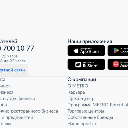
пателей
Наши приложения
) 700 10 77
о 22 часов
8 до 22 часов
атной связи
са
О компании
бинет
O METRO
бизнеса
Карьера
арту для бизнеса
Пресс-центр
нов
Программа METRO Potential
ично-ресторанного бизнеса
Торговые центры
 и предприятий
Собственные бренды
телям
Наши проекты