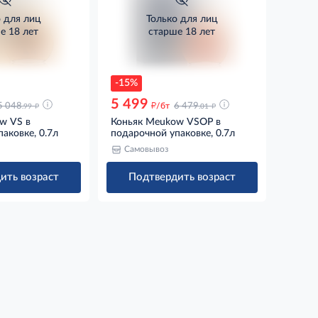
о для лиц
Только для лиц
е 18 лет
старше 18 лет
-15%
5 499
д
д
д
5 048
/бт
6 479
.99
.01
w VS в
Коньяк Meukow VSOP в
аковке, 0.7л
подарочной упаковке, 0.7л
Самовывоз
ить возраст
Подтвердить возраст