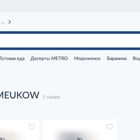
 вокзал)
Готовая еда
Десерты METRO
Мороженое
Баранина
Во
 MEUKOW
2 товара