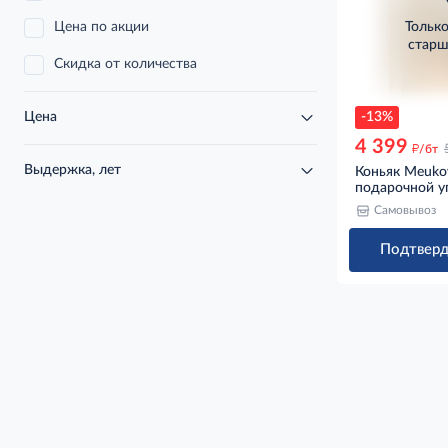
Цена по акции
Тольк
старш
Скидка от количества
-13%
Цена
4 399
д
/бт
Выдержка, лет
Коньяк Meuko
подарочной уп
Самовывоз
Подтверд