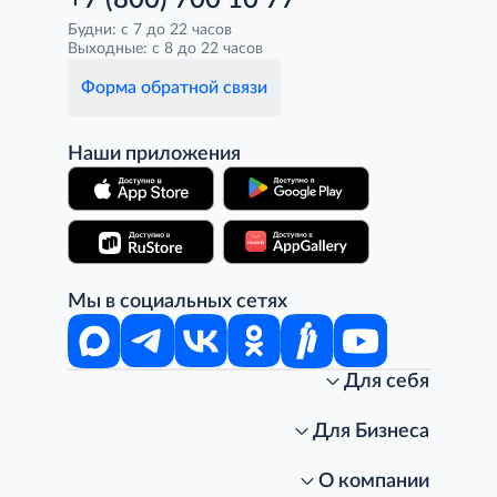
+7 (800) 700 10 77
Будни: с 7 до 22 часов
Выходные: с 8 до 22 часов
Форма обратной связи
Наши приложения
Мы в социальных сетях
Для себя
Интернет-магазин
Стань клиентом METRO
Для Бизнеса
Акции, скидки, распродажи
Личный кабинет
Доставка клиентам
Заказ для бизнеса
О компании