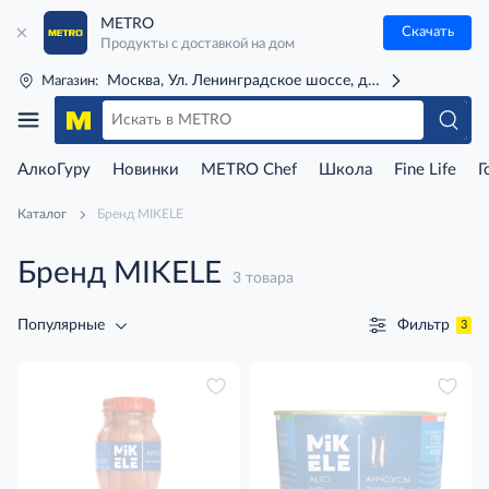
METRO
Скачать
Продукты с доставкой на дом
Москва, Ул. Ленинградское шоссе, д. 71Г (м. Речной 
Магазин:
АлкоГуру
Новинки
METRO Chef
Школа
Fine Life
Г
Каталог
Бренд MIKELE
Бренд MIKELE
3 товара
Фильтр
Популярные
3