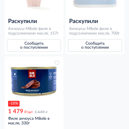
Раскупили
Раскупили
Анчоусы Mikele филе в
Анчоусы Mikele филе в
подсолнечном масле, 157г
подсолнечном масле, 700г
Сообщить
Сообщить
о поступлении
о поступлении
-10%
1 479
д
д
/шт
1 649
Филе анчоуса Mikele в
масле, 330г