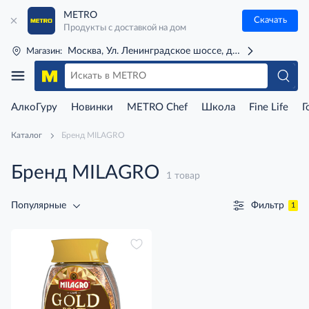
METRO
Скачать
Продукты с доставкой на дом
Москва, Ул. Ленинградское шоссе, д. 71Г (м. Речной 
Магазин:
АлкоГуру
Новинки
METRO Chef
Школа
Fine Life
Г
Каталог
Бренд MILAGRO
Бренд MILAGRO
1 товар
Фильтр
Популярные
1