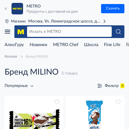
METRO
Скачать
Продукты с доставкой на дом
Москва, Ул. Ленинградское шоссе, д. 71Г (м. Речной 
Магазин:
АлкоГуру
Новинки
METRO Chef
Школа
Fine Life
Г
Каталог
Бренд MILINO
Бренд MILINO
3 товара
Фильтр
Популярные
3