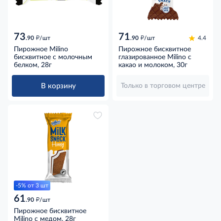
73
71
д
д
.90
/шт
.90
/шт
4.4
Пирожное Milino
Пирожное бисквитное
бисквитное с молочным
глазированное Milino с
белком, 28г
какао и молоком, 30г
В корзину
Только в торговом центре
-5% от 3 шт
61
д
.90
/шт
Пирожное бисквитное
Milino с медом, 28г