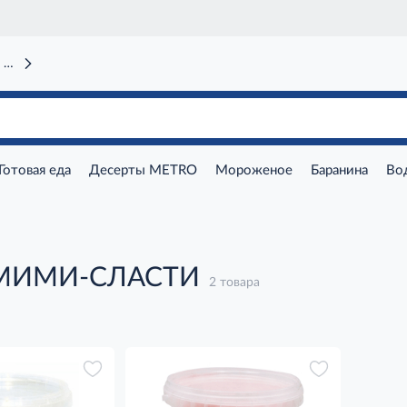
 вокзал)
Готовая еда
Десерты METRO
Мороженое
Баранина
Во
 МИМИ-СЛАСТИ
2 товара