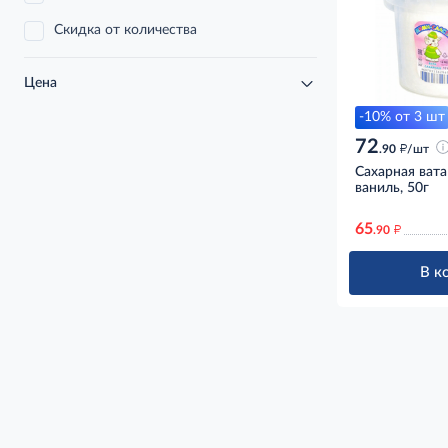
Скидка от количества
Цена
-10% от 3 шт
72
д
.90
/шт
Сахарная ват
ваниль, 50г
65
д
.90
В к