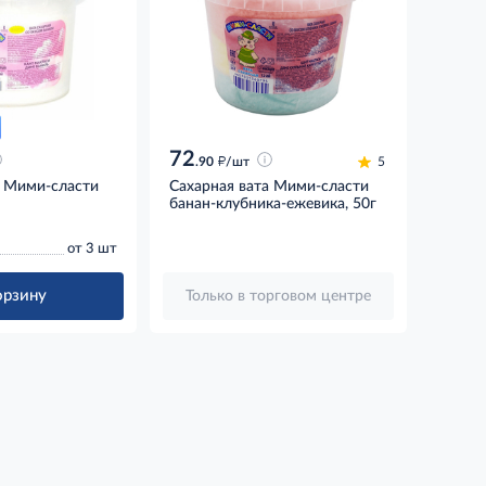
72
д
.90
/шт
5
а Мими-сласти
Сахарная вата Мими-сласти
банан-клубника-ежевика, 50г
от 3 шт
орзину
Только в торговом центре