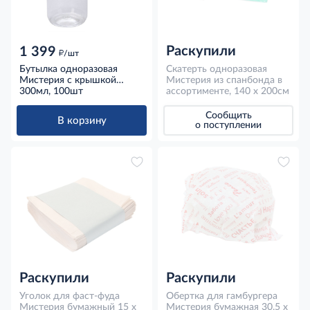
Раскупили
1 399
д
/шт
Бутылка одноразовая
Скатерть одноразовая
Мистерия с крышкой
Мистерия из спанбонда в
пластиковая прозрачная
300мл, 100шт
ассортименте, 140 x 200см
300мл, 100шт
Сообщить
В корзину
о поступлении
Раскупили
Раскупили
Уголок для фаст-фуда
Обертка для гамбургера
Мистерия бумажный 15 x
Мистерия бумажная 30.5 x