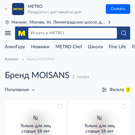
METRO
Скачать
Продукты с доставкой на дом
Москва, Ул. Ленинградское шоссе, д. 71Г (м. Речной 
Магазин:
АлкоГуру
Новинки
METRO Chef
Школа
Fine Life
Г
Каталог
Бренд MOISANS
Бренд MOISANS
2 товара
Фильтр
Популярные
2
Только для лиц
Только для лиц
старше 18 лет
старше 18 лет