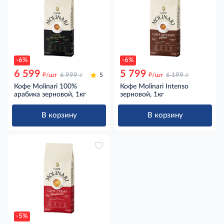
-6%
-6%
6 599
5 799
д
д
д
д
/шт
6 999
5
/шт
6 199
Кофе Molinari 100%
Кофе Molinari Intenso
арабика зерновой, 1кг
зерновой, 1кг
В корзину
В корзину
-5%