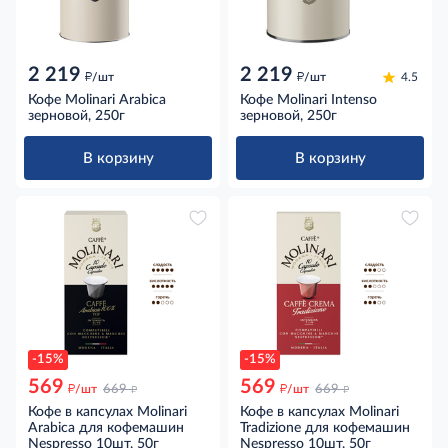
2 219
2 219
д
д
/шт
/шт
4.5
Кофе Molinari Arabica
Кофе Molinari Intenso
зерновой, 250г
зерновой, 250г
В корзину
В корзину
-15%
-15%
569
569
д
д
д
д
/шт
669
/шт
669
Кофе в капсулах Molinari
Кофе в капсулах Molinari
Arabica для кофемашин
Tradizione для кофемашин
Nespresso 10шт, 50г
Nespresso 10шт, 50г