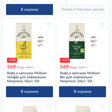
В корзину
Только в торговом центре
-15%
-15%
569
569
д
д
д
д
/шт
669
/шт
669
Кофе в капсулах Molinari
Кофе в капсулах Molinari
Vaniglia для кофемашин
Bio для кофемашин
Nespresso 10шт, 50г
Nespresso 10шт, 50г
В корзину
В корзину