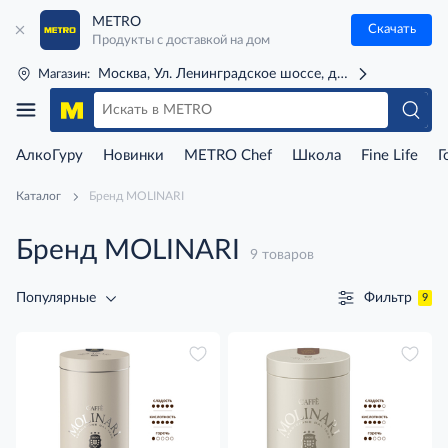
METRO
Скачать
Продукты с доставкой на дом
Москва, Ул. Ленинградское шоссе, д. 71Г (м. Речной 
Магазин:
АлкоГуру
Новинки
METRO Chef
Школа
Fine Life
Г
Каталог
Бренд MOLINARI
Бренд MOLINARI
9 товаров
Фильтр
Популярные
9