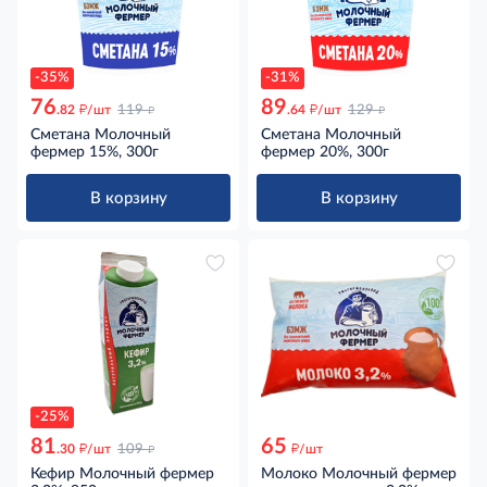
-35%
-31%
76
89
д
д
д
д
.82
/шт
119
.64
/шт
129
Сметана Молочный
Сметана Молочный
фермер 15%, 300г
фермер 20%, 300г
В корзину
В корзину
-25%
81
65
д
д
д
.30
/шт
109
/шт
Кефир Молочный фермер
Молоко Молочный фермер