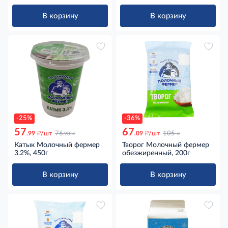
В корзину
В корзину
-25%
-36%
57
67
д
д
д
д
.99
/шт
76
.09
/шт
105
.90
Катык Молочный фермер
Творог Молочный фермер
3.2%, 450г
обезжиренный, 200г
В корзину
В корзину