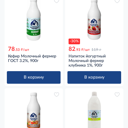
-30%
78
82
д
д
д
.53
/шт
.93
/шт
119
Кефир Молочный фермер
Напиток йогуртный
ГОСТ 3.2%, 900г
Молочный фермер
клубника 1%, 900г
В корзину
В корзину