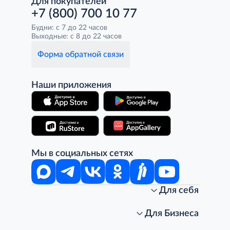
Для покупателей
+7 (800) 700 10 77
Будни: с 7 до 22 часов
Выходные: с 8 до 22 часов
Форма обратной связи
Наши приложения
Мы в социальных сетях
Для себя
Интернет-магазин
Стань клиентом METRO
Для Бизнеса
Акции, скидки, распродажи
Личный кабинет