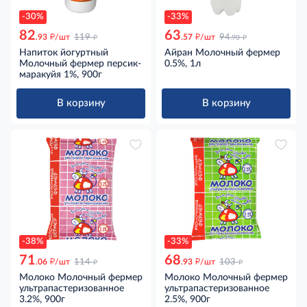
-30%
-33%
82
63
д
д
д
д
.93
/шт
119
.57
/шт
94
.90
Напиток йогуртный
Айран Молочный фермер
Молочный фермер персик-
0.5%, 1л
маракуйя 1%, 900г
В корзину
В корзину
-38%
-33%
71
68
д
д
д
д
.06
/шт
114
.93
/шт
103
Молоко Молочный фермер
Молоко Молочный фермер
ультрапастеризованное
ультрапастеризованное
3.2%, 900г
2.5%, 900г