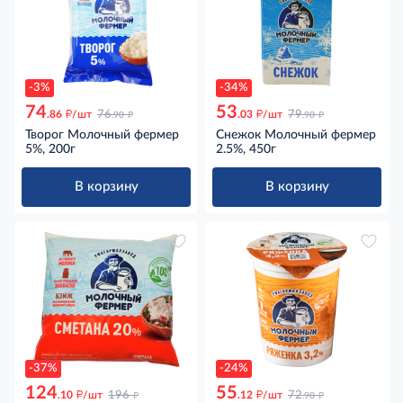
-3%
-34%
74
53
д
д
д
д
.86
/шт
76
.03
/шт
79
.90
.90
Творог Молочный фермер
Снежок Молочный фермер
5%, 200г
2.5%, 450г
В корзину
В корзину
-37%
-24%
124
55
д
д
д
д
.10
/шт
196
.12
/шт
72
.90