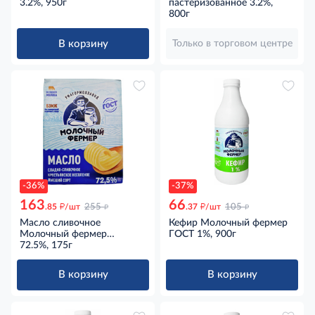
3.2%, 950г
пастеризованное 3.2%,
800г
В корзину
Только в торговом центре
-36%
-37%
163
66
д
д
д
д
.85
/шт
255
.37
/шт
105
Масло сливочное
Кефир Молочный фермер
Молочный фермер
ГОСТ 1%, 900г
Крестьянское ГОСТ 72.5%,
72.5%, 175г
175г
В корзину
В корзину