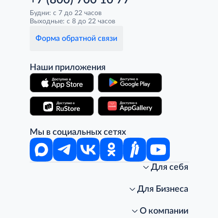
+7 (800) 700 10 77
Будни: с 7 до 22 часов
Выходные: с 8 до 22 часов
Форма обратной связи
Наши приложения
Мы в социальных сетях
Для себя
Интернет-магазин
Стань клиентом METRO
Для Бизнеса
Акции, скидки, распродажи
Личный кабинет
Доставка клиентам
Заказ для бизнеса
О компании