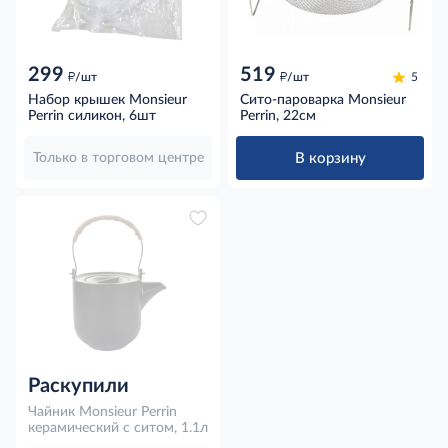
299
519
д
д
/шт
/шт
5
Набор крышек Monsieur
Сито-пароварка Monsieur
Perrin силикон, 6шт
Perrin, 22см
В корзину
Только в торговом центре
Раскупили
Чайник Monsieur Perrin
керамический с ситом, 1.1л