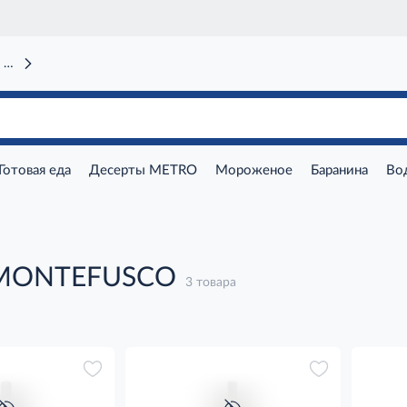
 вокзал)
Готовая еда
Десерты METRO
Мороженое
Баранина
Во
 MONTEFUSCO
3 товара