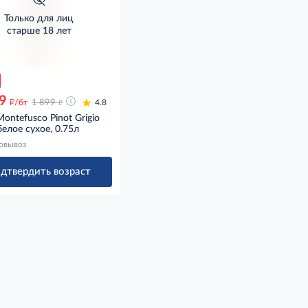
Только для лиц
старше 18 лет
9
д
д
/бт
1 899
4.8
ontefusco Pinot Grigio
 белое сухое, 0.75л
овывоз
дтвердить возраст