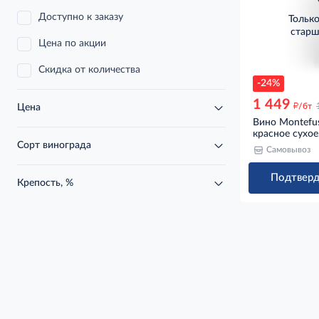
Доступно к заказу
Тольк
старш
Цена по акции
Скидка от количества
-24%
1 449
д
/бт
Цена
Вино Montefu
красное сухое
Сорт винограда
Самовывоз
Подтверд
Крепость, %