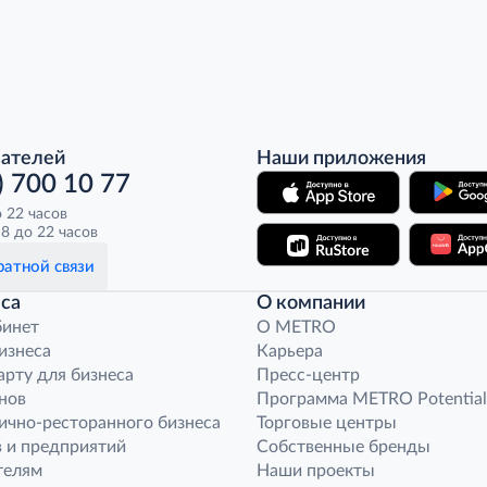
пателей
Наши приложения
) 700 10 77
о 22 часов
8 до 22 часов
атной связи
са
О компании
бинет
O METRO
бизнеса
Карьера
арту для бизнеса
Пресс-центр
нов
Программа METRO Potential
ично-ресторанного бизнеса
Торговые центры
 и предприятий
Собственные бренды
телям
Наши проекты