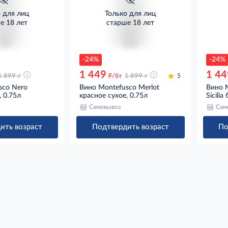
о для лиц
Только для лиц
е 18 лет
старше 18 лет
-24%
-24%
1 449
1 44
д
д
д
1 899
/бт
1 899
5
sco Nero
Вино Montefusco Merlot
Вино M
, 0.75л
красное сухое, 0.75л
Sicilia
Самовывоз
Сам
ить возраст
Подтвердить возраст
По