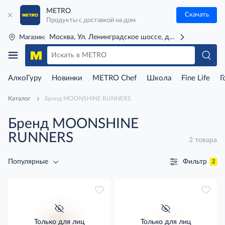
METRO
Скачать
Продукты с доставкой на дом
Москва, Ул. Ленинградское шоссе, д. 71Г (м. Речной 
Магазин:
АлкоГуру
Новинки
METRO Chef
Школа
Fine Life
Г
Каталог
Бренд MOONSHINE RUNNERS
Бренд MOONSHINE
RUNNERS
2 товара
Фильтр
Популярные
2
Только для лиц
Только для лиц