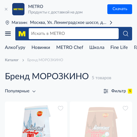
METRO
Скачать
Продукты с доставкой на дом
Москва, Ул. Ленинградское шоссе, д. 71Г (м. Речной 
Магазин:
АлкоГуру
Новинки
METRO Chef
Школа
Fine Life
Г
Каталог
Бренд МОРОЗКИНО
Бренд МОРОЗКИНО
5 товаров
Фильтр
Популярные
5