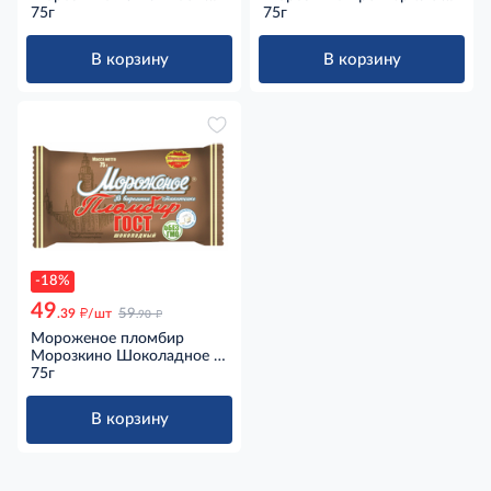
вафельном стаканчике
75г
вафельном стаканчике
75г
ГОСТ, 75г
ГОСТ, 75г
В корзину
В корзину
-18%
49
д
д
.39
/шт
59
.90
Мороженое пломбир
Морозкино Шоколадное в
вафельном стаканчике
75г
ГОСТ, 75г
В корзину