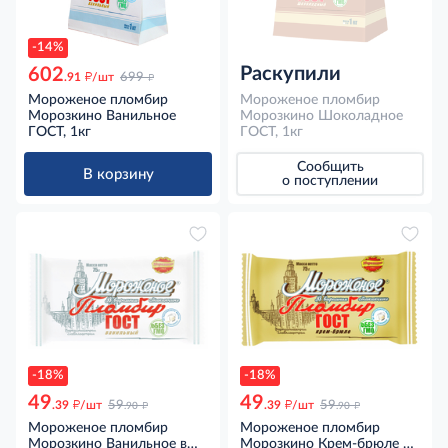
-14%
Раскупили
602
д
д
.91
/шт
699
Мороженое пломбир
Мороженое пломбир
Морозкино Ванильное
Морозкино Шоколадное
ГОСТ, 1кг
ГОСТ, 1кг
Сообщить
В корзину
о поступлении
-18%
-18%
49
49
д
д
д
д
.39
/шт
59
.39
/шт
59
.90
.90
Мороженое пломбир
Мороженое пломбир
Морозкино Ванильное в
Морозкино Крем-брюле в