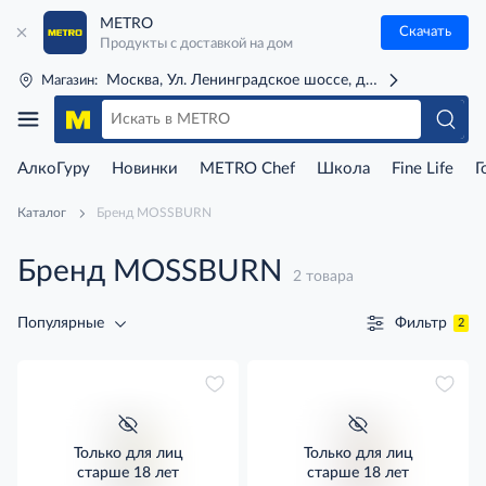
METRO
Скачать
Продукты с доставкой на дом
Москва, Ул. Ленинградское шоссе, д. 71Г (м. Речной 
Магазин:
АлкоГуру
Новинки
METRO Chef
Школа
Fine Life
Г
Каталог
Бренд MOSSBURN
Бренд MOSSBURN
2 товара
Фильтр
Популярные
2
Только для лиц
Только для лиц
старше 18 лет
старше 18 лет