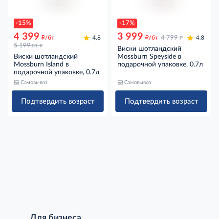
-15%
-17%
4 399
3 999
д
д
д
/бт
4.8
/бт
4 799
4.8
д
5 199
.01
Виски шотландский
Виски шотландский
Mossburn Speyside в
Mossburn Island в
подарочной упаковке, 0.7л
подарочной упаковке, 0.7л
Самовывоз
Самовывоз
Подтвердить возраст
Подтвердить возраст
Для бизнеса