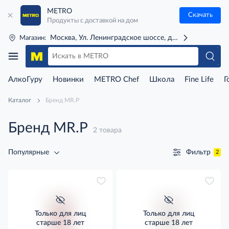
METRO
Скачать
Продукты с доставкой на дом
Москва, Ул. Ленинградское шоссе, д. 71Г (м. Речной 
Магазин:
АлкоГуру
Новинки
METRO Chef
Школа
Fine Life
Г
Каталог
Бренд MR.P
Бренд MR.P
2 товара
Фильтр
Популярные
2
Только для лиц
Только для лиц
старше 18 лет
старше 18 лет