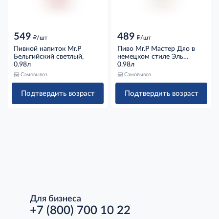
549
489
д
д
/шт
/шт
Пивной напиток Mr.P
Пиво Mr.P Мастер Дяо в
Бельгийский светлый,
немецком стиле Эль
0.98л
светлое нефильтрованное,
0.98л
0.98л
Самовывоз
Самовывоз
Подтвердить возраст
Подтвердить возраст
Для бизнеса
+7 (800) 700 10 22