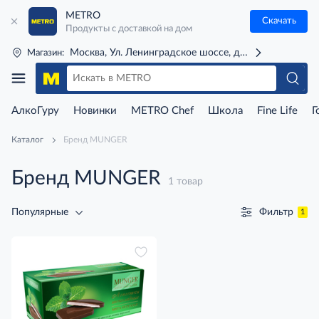
METRO
Скачать
Продукты с доставкой на дом
Москва, Ул. Ленинградское шоссе, д. 71Г (м. Речной 
Магазин:
АлкоГуру
Новинки
METRO Chef
Школа
Fine Life
Г
Каталог
Бренд MUNGER
Бренд MUNGER
1 товар
Фильтр
Популярные
1