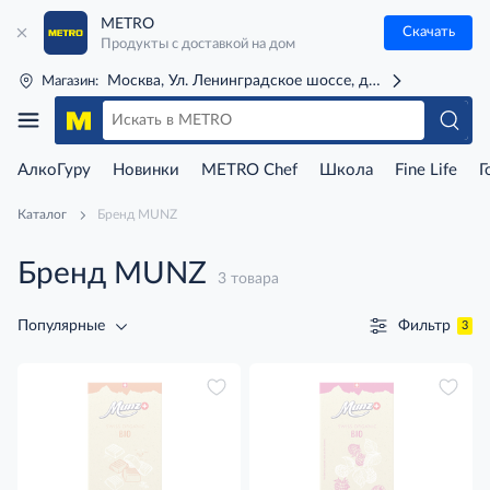
METRO
Скачать
Продукты с доставкой на дом
Москва, Ул. Ленинградское шоссе, д. 71Г (м. Речной 
Магазин:
АлкоГуру
Новинки
METRO Chef
Школа
Fine Life
Г
Каталог
Бренд MUNZ
Бренд MUNZ
3 товара
Фильтр
Популярные
3