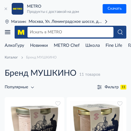
METRO
Скачать
Продукты с доставкой на дом
Москва, Ул. Ленинградское шоссе, д. 71Г (м. Речной 
Магазин:
АлкоГуру
Новинки
METRO Chef
Школа
Fine Life
Г
Каталог
Бренд МУШКИНО
Бренд МУШКИНО
11 товаров
Фильтр
Популярные
11