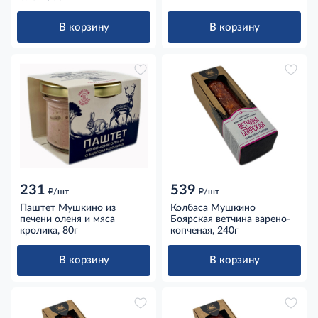
В корзину
В корзину
231
539
д
д
/шт
/шт
Паштет Мушкино из
Колбаса Мушкино
печени оленя и мяса
Боярская ветчина варено-
кролика, 80г
копченая, 240г
В корзину
В корзину