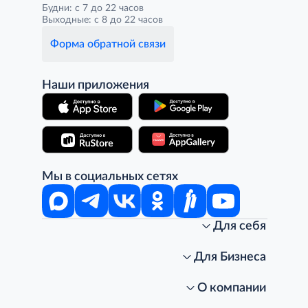
Будни: с 7 до 22 часов
Выходные: с 8 до 22 часов
Форма обратной связи
Наши приложения
Мы в социальных сетях
Для себя
Интернет-магазин
Стань клиентом METRO
Для Бизнеса
Акции, скидки, распродажи
Личный кабинет
Доставка клиентам
Заказ для бизнеса
О компании
Условия доставки
Получить карту для бизнеса
O METRO