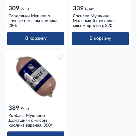
309
339
д
д
/шт
/шт
Сардельки Мушкино
Сосиски Мушкино
сочные с мясом кролика,
Маленький охотник с
280г
мясом кролика, 320г
В корзину
В корзину
389
д
/шт
Колбаса Мушкино
Домашняя с мясом
кролика вареная, 350г