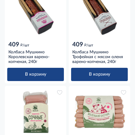
409
409
д
д
/шт
/шт
Колбаса Мушкино
Колбаса Мушкино
Королевская варено-
Трофейная с мясом оленя
копченая, 240г
варено-копченая, 240г
В корзину
В корзину