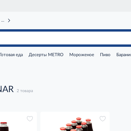
 вокзал)
Готовая еда
Десерты METRO
Мороженое
Пиво
Барани
NAR
2 товара