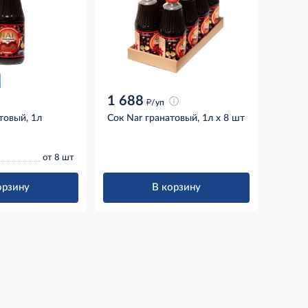
1 688
д
/уп
товый, 1л
Сок Nar гранатовый, 1л x 8 шт
от 8 шт
орзину
В корзину