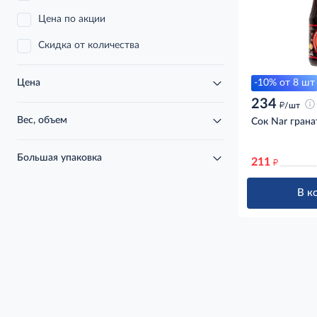
Цена по акции
Скидка от количества
-10% от 8 шт
Цена
234
д
/шт
Вес, объем
Сок Nar грана
Большая упаковка
211
д
В к