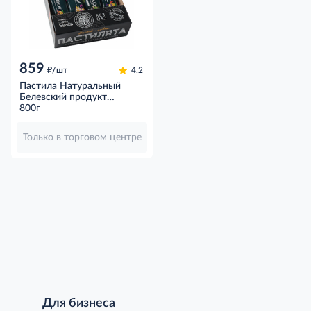
859
д
/шт
4.2
Пастила Натуральный
Белевский продукт
Пастилята в ассортименте
800г
без сахара, 800г
Только в торговом центре
Для бизнеса