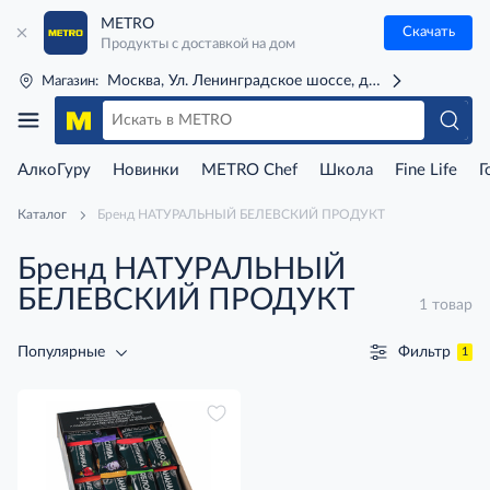
METRO
Скачать
Продукты с доставкой на дом
Москва, Ул. Ленинградское шоссе, д. 71Г (м. Речной 
Магазин:
АлкоГуру
Новинки
METRO Chef
Школа
Fine Life
Г
Каталог
Бренд НАТУРАЛЬНЫЙ БЕЛЕВСКИЙ ПРОДУКТ
Бренд НАТУРАЛЬНЫЙ
БЕЛЕВСКИЙ ПРОДУКТ
1 товар
Фильтр
Популярные
1