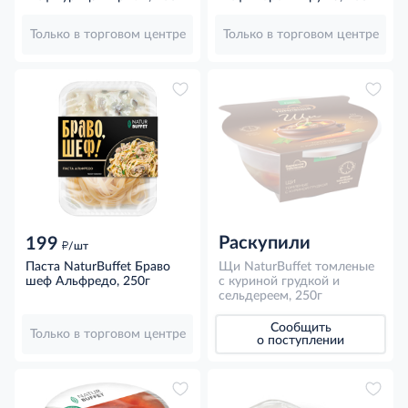
Только в торговом центре
Только в торговом центре
Раскупили
199
д
/шт
Паста NaturBuffet Браво
Щи NaturBuffet томленые
шеф Альфредо, 250г
с куриной грудкой и
сельдереем, 250г
Сообщить
Только в торговом центре
о поступлении