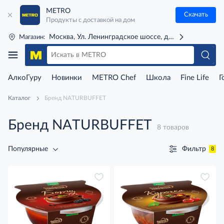
METRO
Скачать
Продукты с доставкой на дом
Москва, Ул. Ленинградское шоссе, д. 71Г (м. Речной 
Магазин:
АлкоГуру
Новинки
METRO Chef
Школа
Fine Life
Г
Каталог
Бренд NATURBUFFET
Бренд NATURBUFFET
8 товаров
Фильтр
Популярные
8