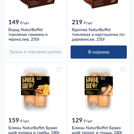
149
219
д
д
/шт
/шт
Борщ NaturBuffet
Курочка NaturBuffet
томленая свинина и
томленая и картошечка по-
чернослив, 250г
деревенски, 250г
В корзину
Только в торговом центре
159
129
д
д
/шт
/шт
Блины NaturBuffet Браво
Блины NaturBuffet Браво
шеф курица и грибы, 180г
шеф творог и груша, 180г