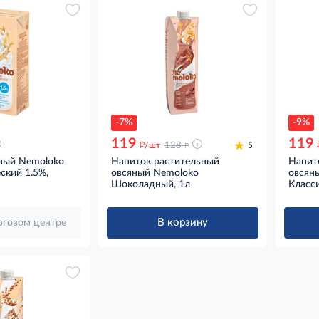
-7%
-9%
119
119
д
д
/шт
128
5
ный Nemoloko
Напиток растительный
Напит
ский 1.5%,
овсяный Nemoloko
овсян
Шоколадный, 1л
Класси
В корзину
орговом центре