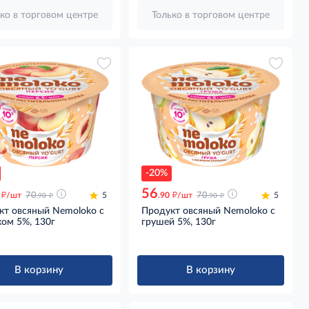
ко в торговом центре
Только в торговом центре
-20%
56
д
д
д
д
/шт
70
5
.90
/шт
70
5
.90
.90
кт овсяный Nemoloko с
Продукт овсяный Nemoloko с
ом 5%, 130г
грушей 5%, 130г
В корзину
В корзину