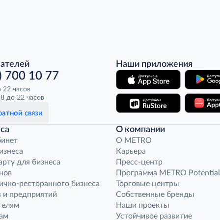
пателей
Наши приложения
) 700 10 77
о 22 часов
8 до 22 часов
атной связи
са
О компании
бинет
O METRO
бизнеса
Карьера
арту для бизнеса
Пресс-центр
нов
Программа METRO Potential
ично-ресторанного бизнеса
Торговые центры
 и предприятий
Собственные бренды
телям
Наши проекты
ам
Устойчивое развитие