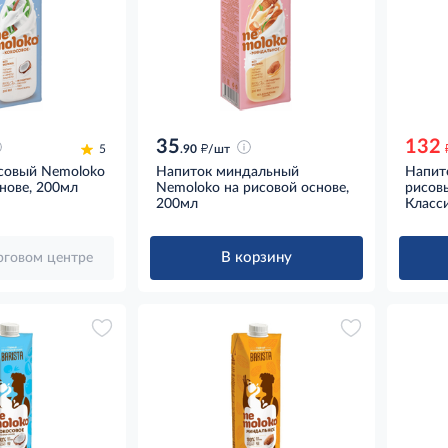
35
132
д
5
.90
/шт
совый Nemoloko
Напиток миндальный
Напит
нове, 200мл
Nemoloko на рисовой основе,
рисов
200мл
Класси
В корзину
орговом центре