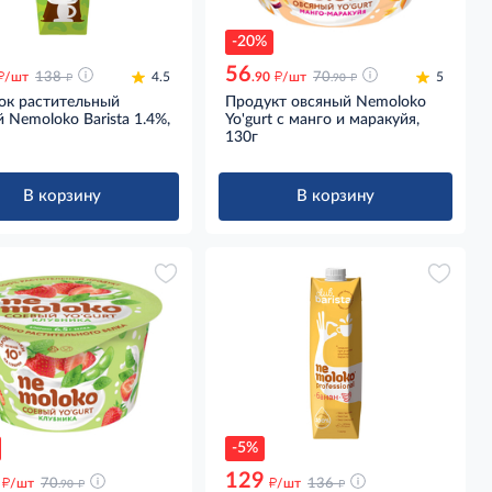
-20%
56
д
д
д
д
/шт
138
4.5
.90
/шт
70
5
.90
ок растительный
Продукт овсяный Nemoloko
 Nemoloko Barista 1.4%,
Yo'gurt с манго и маракуйя,
130г
В корзину
В корзину
-5%
129
д
д
д
д
/шт
70
/шт
136
.90