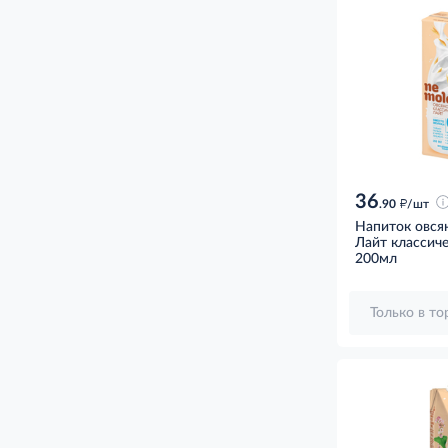
36
д
.90
/шт
Напиток овся
Лайт классиче
200мл
Только в т