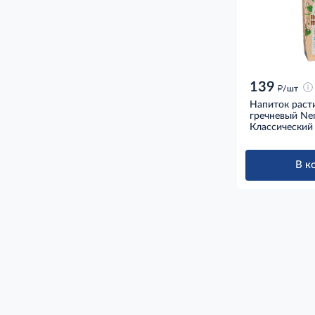
139
д
/шт
Напиток раст
гречневый Ne
Классический 
В к