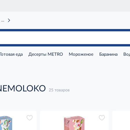
 вокзал)
Готовая еда
Десерты METRO
Мороженое
Баранина
Во
 NEMOLOKO
25 товаров