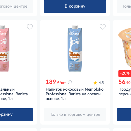
В корзину
орговом центре
Толь
-20%
189
56
д
/шт
4.5
.90
дальный
Напиток кокосовый Nemoloko
Проду
ssional Barista
Professional Barista на соевой
персик
ове, 1л
основе, 1л
орзину
Только в торговом центре