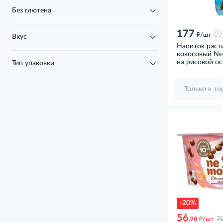
Без глютена
177
д
/шт
Вкус
Напиток раст
кокосовый Nem
на рисовой ос
Тип упаковки
Только в т
-20%
56
д
.90
/шт
7