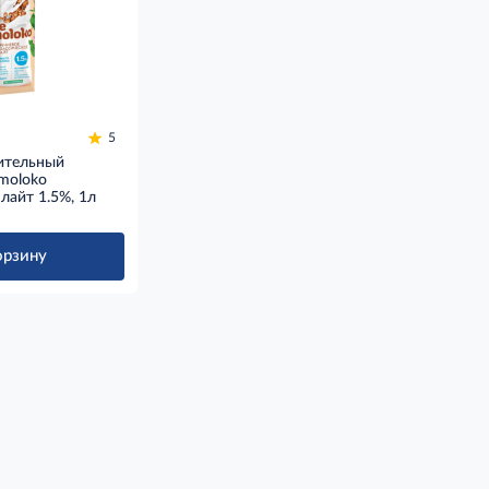
5
ительный
moloko
лайт 1.5%, 1л
орзину