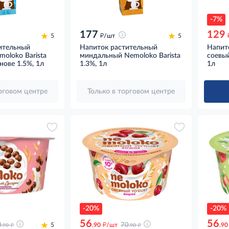
-7%
177
129
д
5
/шт
5
ительный
Напиток растительный
Напит
oloko Barista
миндальный Nemoloko Barista
соевый
нове 1.5%, 1л
1.3%, 1л
1л
орговом центре
Только в торговом центре
-20%
-20%
56
56
д
д
д
0
5
.90
/шт
70
.90
.90
.90