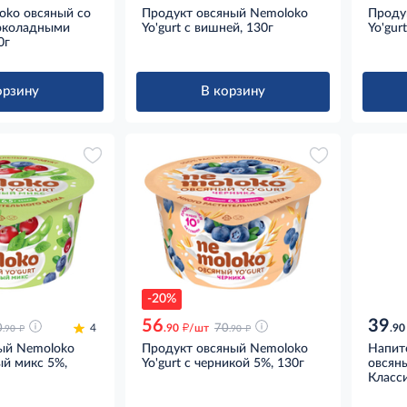
oko овсяный со
Продукт овсяный Nemoloko
Проду
околадными
Yo'gurt с вишней, 130г
Yo'gur
0г
орзину
В корзину
-20%
56
39
д
д
д
0
4
.90
/шт
70
.90
.90
.90
ый Nemoloko
Продукт овсяный Nemoloko
Напит
ый микс 5%,
Yo'gurt с черникой 5%, 130г
овсян
Класси