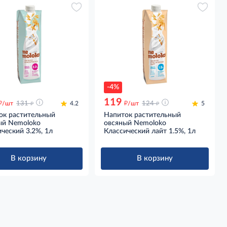
-4%
119
д
д
д
д
/шт
131
4.2
/шт
124
5
ок растительный
Напиток растительный
ый Nemoloko
овсяный Nemoloko
ческий 3.2%, 1л
Классический лайт 1.5%, 1л
В корзину
В корзину