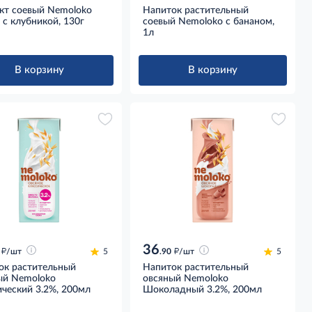
кт соевый Nemoloko
Напиток растительный
t с клубникой, 130г
соевый Nemoloko с бананом,
1л
В корзину
В корзину
36
д
д
/шт
5
.90
/шт
5
ок растительный
Напиток растительный
ый Nemoloko
овсяный Nemoloko
ческий 3.2%, 200мл
Шоколадный 3.2%, 200мл