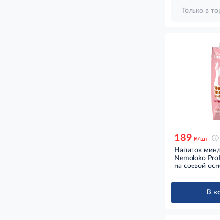
Только в т
189
д
/шт
Напиток мин
Nemoloko Profe
на соевой осн
В к