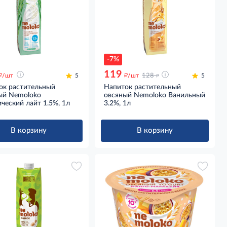
-7%
119
д
д
д
/шт
5
/шт
128
5
ок растительный
Напиток растительный
ый Nemoloko
овсяный Nemoloko Ванильный
ческий лайт 1.5%, 1л
3.2%, 1л
В корзину
В корзину