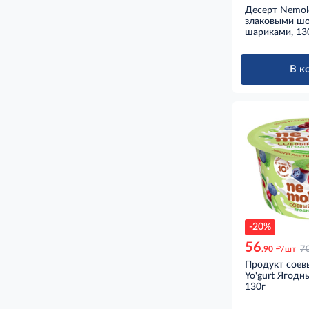
Десерт Nemol
злаковыми ш
шариками, 13
В к
-20%
56
д
.90
/шт
7
Продукт соев
Yo'gurt Ягодн
130г