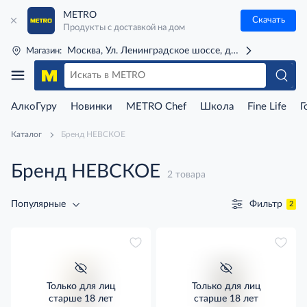
METRO
Скачать
Продукты с доставкой на дом
Москва, Ул. Ленинградское шоссе, д. 71Г (м. Речной 
Магазин:
АлкоГуру
Новинки
METRO Chef
Школа
Fine Life
Г
Каталог
Бренд НЕВСКОЕ
Бренд НЕВСКОЕ
2 товара
Фильтр
Популярные
2
Только для лиц
Только для лиц
старше 18 лет
старше 18 лет