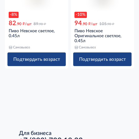
-8%
-10%
82
94
д
д
д
д
.90
/шт
89
.90
/шт
105
.90
.90
Пиво Невское светлое,
Пиво Невское
0.45л
Оригинальное светлое,
0.45л
Самовывоз
Самовывоз
Подтвердить возраст
Подтвердить возраст
Для бизнеса