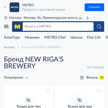
METRO
Скачать
Продукты с доставкой на дом
Москва, Ул. Ленинградское шоссе, д. 71Г (м. Речной 
Магазин:
АлкоГуру
Новинки
METRO Chef
Школа
Fine Life
Г
Каталог
Бренд NEW RIGA'S BREWERY
Бренд NEW RIGA'S
BREWERY
10 товаров
Фильтр
Популярные
10
Только для лиц
Только для лиц