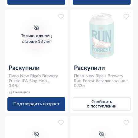
Только для лиц
старше 18 лет
Раскупили
Раскупили
Пиво New Riga's Brewery
Пиво New Riga's Brewery
Puzzle IPA Sing Hop
Run Forest безалкогольное,
American Эль светлое,
0.45л
0.33л
0.45л
Самовывоз
Сообщить
Подтвердить возраст
о поступлении