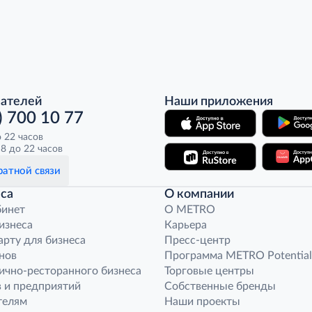
пателей
Наши приложения
) 700 10 77
о 22 часов
8 до 22 часов
атной связи
са
О компании
бинет
O METRO
бизнеса
Карьера
арту для бизнеса
Пресс-центр
нов
Программа METRO Potential
ично-ресторанного бизнеса
Торговые центры
 и предприятий
Собственные бренды
телям
Наши проекты