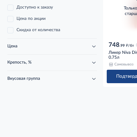
Доступно к заказу
Тольк
старш
Цена по акции
Скидка от количества
748
д
.99
/бт
Цена
Ликер Niva Dist
0.75л
Крепость, %
Самовывоз
Подтверд
Вкусовая группа