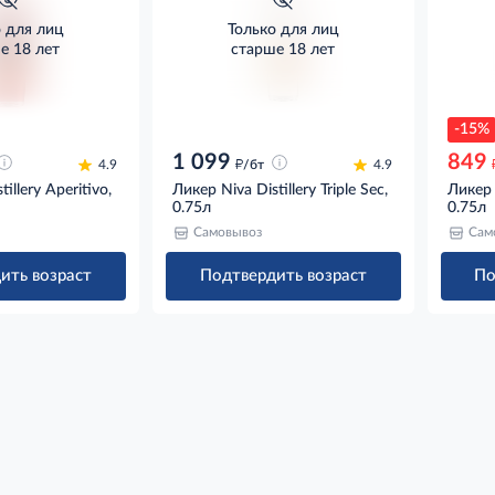
о для лиц
Только для лиц
е 18 лет
старше 18 лет
-15%
1 099
849
д
4.9
/бт
4.9
illery Aperitivo,
Ликер Niva Distillery Triple Sec,
Ликер N
0.75л
0.75л
Самовывоз
Сам
ить возраст
Подтвердить возраст
По