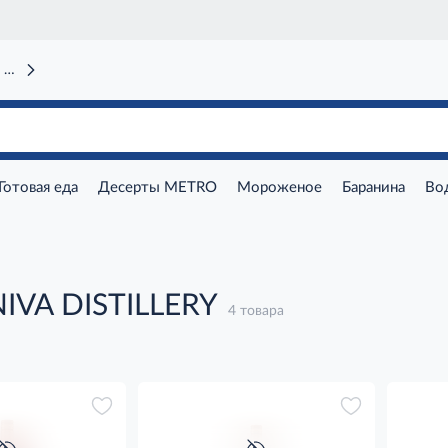
 вокзал)
Готовая еда
Десерты METRO
Мороженое
Баранина
Во
IVA DISTILLERY
4 товара