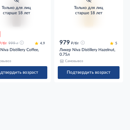
Только для лиц
Только для лиц
старше 18 лет
старше 18 лет
979
д
д
д
/бт
999
4.9
/бт
5
iva Distillery Coffee,
Ликер Niva Distillery Hazelnut,
0.75л
овывоз
Самовывоз
дтвердить возраст
Подтвердить возраст