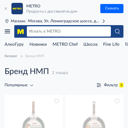
METRO
Скачать
Продукты с доставкой на дом
Москва, Ул. Ленинградское шоссе, д. 71Г (м. Речной 
Магазин:
АлкоГуру
Новинки
METRO Chef
Школа
Fine Life
Г
Каталог
Бренд НМП
Бренд НМП
2 товара
Фильтр
Популярные
2