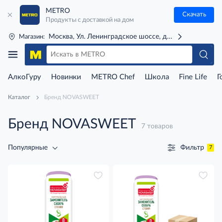
METRO
Скачать
Продукты с доставкой на дом
Москва, Ул. Ленинградское шоссе, д. 71Г (м. Речной 
Магазин:
АлкоГуру
Новинки
METRO Chef
Школа
Fine Life
Г
Каталог
Бренд NOVASWEET
Бренд NOVASWEET
7 товаров
Фильтр
Популярные
7