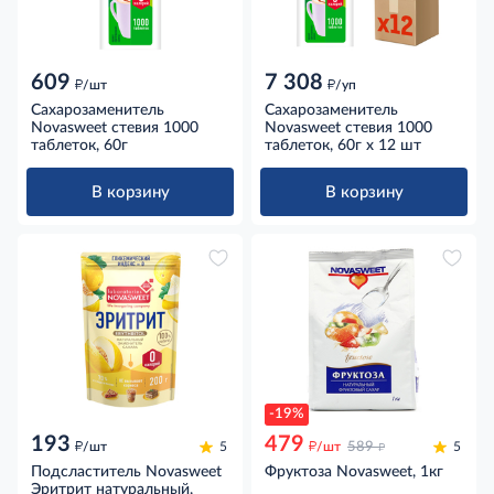
609
7 308
д
д
/шт
/уп
Сахарозаменитель
Сахарозаменитель
Novasweet стевия 1000
Novasweet стевия 1000
таблеток, 60г
таблеток, 60г x 12 шт
В корзину
В корзину
-19%
193
479
д
д
д
/шт
5
/шт
589
5
Подсластитель Novasweet
Фруктоза Novasweet, 1кг
Эритрит натуральный,